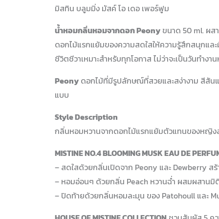
มิสทิน บลูมมิ่ง มัสค์ โอ เดอ เพอร์ฟูม
น้ำหอมกลิ่นหอมจากดอก Peony
ขนาด 50 ml. ผส
ดอกไม้แรกแย้มของความสดใสให้ความรู้สึกสนุกและมี
ชีวิตชีวาเหมาะสำหรับทุกโอกาส ไม่ว่าจะเป็นวันทำงาน
Peony
ดอกไม้ที่มีรูปลักษณ์ที่สวยและสง่างาม สีส
แบบ
Style Description
กลิ่นหอมหวานจากดอกไม้แรกแย้มตัวแทนของหญิงสาว
MISTINE NO.4 BLOOMING MUSK EAU DE PERF
– สดใสด้วยกลิ่นเปิดจาก Peony และ Dewberry สร้า
– หอมอ่อนๆ ด้วยกลิ่น Peach หวานฉ่ำ ผสมผสานมิติข
– ปิดท้ายด้วยกลิ่นหอมละมุน ของ Patohoull และ 
HOUSE OF MISTINE COLLECTION
ชวนสัมผัส 5 คว