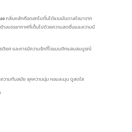
โมง
กลิ่นหลักคือดอกโบตั๋นได้แรงบันดาลใจมาจาก
สร้างบรรยากาศที่เต็มไปด้วยความสดชื่นและความมี
กียรติยศ และการมีความรักที่โรแมนติกแสนสมบูรณ์
ความทันสมัย ลุคหวานนุ่ม หอมละมุน ดูสดใส
ก