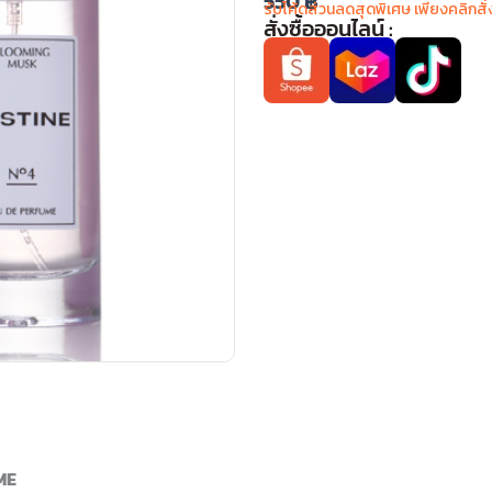
550
฿
รับโค้ดส่วนลดสุดพิเศษ เพียงคลิกสั่
สั่งซื้อออนไลน์ :
ME