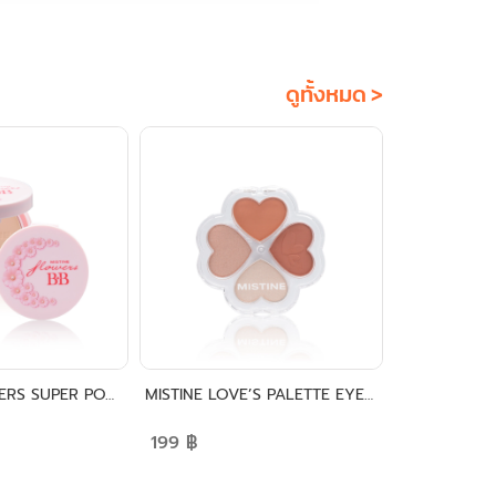
ดูทั้งหมด >
MISTINE FLOWERS SUPER POWDER SPF25 PA++
MISTINE LOVE’S PALETTE EYESHADOW
199
฿
139
฿