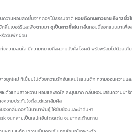
านความหอมสดชื่นจากดอกไม้ธรรมชาติ
หอมติดทนยาวนาน ถึง 12 ชั่ว
กลิ่นเบอร์รี่และพีชตามมา
ดูเป็นสาวขี้เล่น
กลิ่นหอมนี้ออกแบบมาเพื่อ
หรือวันพักผ่อน
ันแห่งความสดใส มีความหมายถึงความมั่งคั่ง โชคดี พรั่งพร้อมไปด้วยเ
ยุคใหม่ ที่เปี่ยมไปด้วยความรักอันแสนโรแมนติก ความอ่อนหวานและ
UME
ตัวแทนสาวหวาน หอมและสดใส ละมุนมาก กลิ่นหอมเสริมความน่ารั
งความประทับใจตั้งแต่แรกสัมผัส
องกลิ่นดอกไม้นานาพันธุ์ ให้ซับซ้อนและน่าค้นหา
Musk จนกลายเป็นเสน่ห์อันโดดเด่น จนยากจะต้านทาน
ามหอม สะท้อนความเป็นคุณกับเอกลักษณ์เฉพาะตัว