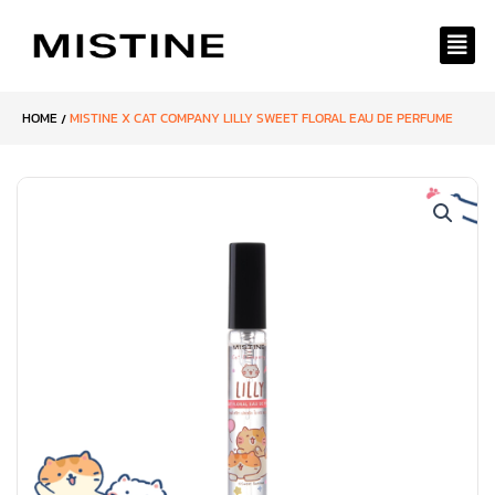
Skip
to
content
HOME
MISTINE X CAT COMPANY LILLY SWEET FLORAL EAU DE PERFUME
/