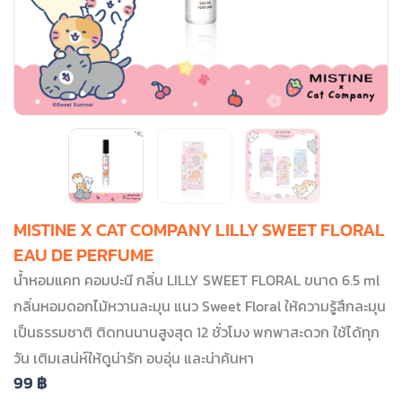
MISTINE X CAT COMPANY LILLY SWEET FLORAL
EAU DE PERFUME
น้ำหอมแคท คอมปะนี กลิ่น LILLY SWEET FLORAL ขนาด 6.5 ml
กลิ่นหอมดอกไม้หวานละมุน แนว Sweet Floral ให้ความรู้สึกละมุน
เป็นธรรมชาติ ติดทนนานสูงสุด 12 ชั่วโมง พกพาสะดวก ใช้ได้ทุก
วัน เติมเสน่ห์ให้ดูน่ารัก อบอุ่น และน่าค้นหา
99
฿