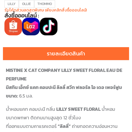
LILLY
OLLIE
THOMMO
รับโค้ดส่วนลดสุดพิเศษ เพียงคลิกสั่งซื้อออนไลน์!
สั่งซื้อออนไลน์ :
รายละเอียดสินค้า
MISTINE X CAT COMPANY LILLY SWEET FLORAL EAU DE
PERFUME
มิสทิน เอ็กซ์ แคท คอมปะนี ลิลลี่ สวีท ฟลอรัล โอ เดอ เพอร์ฟูม
ขนาด:
6.5 มล.
น้ำหอมแคท คอมปะนี กลิ่น
LILLY SWEET FLORAL
น้ำหอม
ขนาดพกพา
ติดทนนานสูงสุด 12 ชั่วโมง
ที่ออกแบบตามคาแรคเตอร์
“ลิลลี่”
ถ่ายทอดความอ่อนหวาน