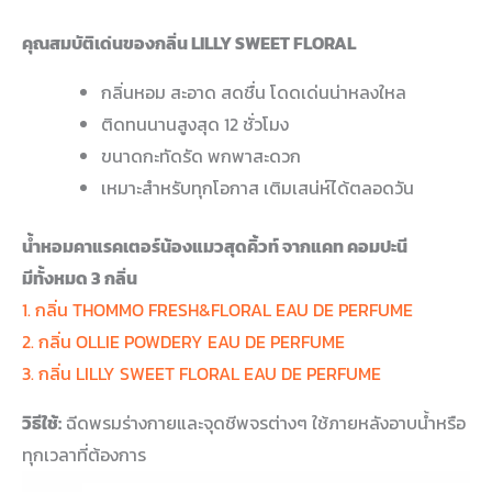
คุณสมบัติเด่นของกลิ่น LILLY SWEET FLORAL
กลิ่นหอม สะอาด สดชื่น โดดเด่นน่าหลงใหล
ติดทนนานสูงสุด 12 ชั่วโมง
ขนาดกะทัดรัด พกพาสะดวก
เหมาะสำหรับทุกโอกาส เติมเสน่ห์ได้ตลอดวัน
น้ำหอมคาแรคเตอร์น้องแมวสุดคิ้วท์ จากแคท คอมปะนี
มีทั้งหมด 3 กลิ่น
1. กลิ่น THOMMO FRESH&FLORAL EAU DE PERFUME
2. กลิ่น OLLIE POWDERY EAU DE PERFUME
3. กลิ่น LILLY SWEET FLORAL EAU DE PERFUME
วิธีใช้:
ฉีดพรมร่างกายและจุดชีพจรต่างๆ ใช้ภายหลังอาบน้ำหรือ
ทุกเวลาที่ต้องการ