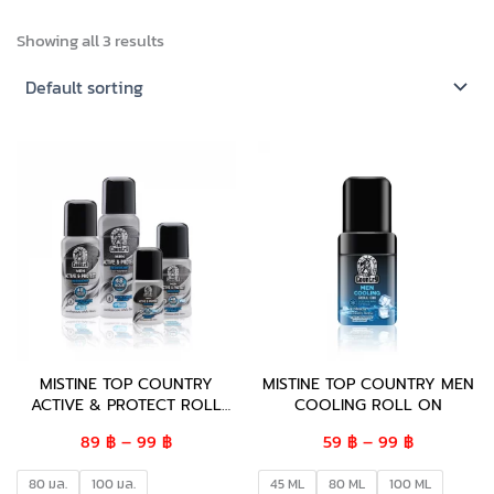
Showing all 3 results
Price
Price
range:
range:
89 ฿
59 ฿
through
through
99 ฿
99 ฿
MISTINE TOP COUNTRY
MISTINE TOP COUNTRY MEN
ACTIVE & PROTECT ROLL
COOLING ROLL ON
ON
89
฿
–
99
฿
59
฿
–
99
฿
80 มล.
100 มล.
45 ML
80 ML
100 ML