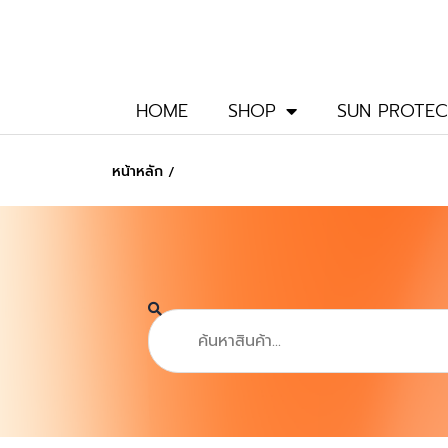
Skip
to
content
HOME
SHOP
SUN PROTEC
หน้าหลัก
/
Search