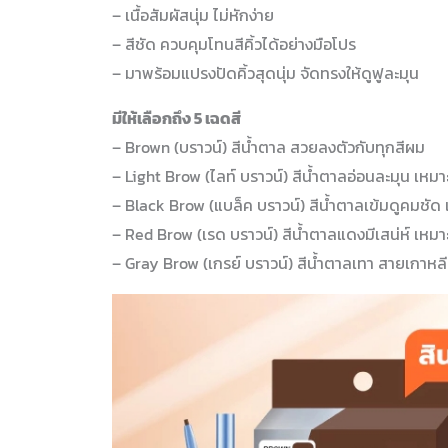
– เนื้อสัมผัสนุ่ม ไม่หักง่าย
– สีชัด ควบคุมโทนสีคิ้วได้อย่างมือโปร
– มาพร้อมแปรงปัดคิ้วสุดนุ่ม จัดทรงให้ดูฟูละมุน
มีให้เลือกถึง 5 เฉดสี
– Brown (บราวน์) สีน้ำตาล สวยลงตัวกับทุกสีผม
– Light Brow (ไลท์ บราวน์) สีน้ำตาลอ่อนละมุน เห
– Black Brow (แบล็ค บราวน์) สีน้ำตาลเข้มดูคมชัด
– Red Brow (เรด บราวน์) สีน้ำตาลแดงมีเสน่ห์ เหม
– Gray Brow (เกรย์ บราวน์) สีน้ำตาลเทา สายเกาหลี