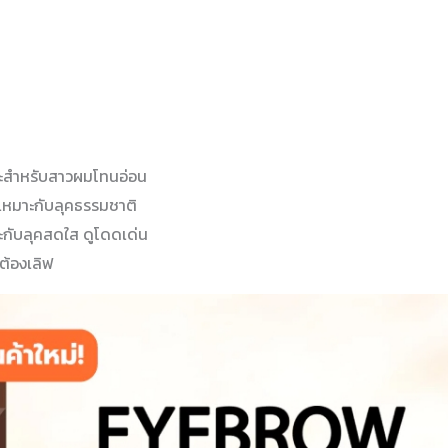
มาะสำหรับสาวผมโทนอ่อน
 เหมาะกับลุคธรรมชาติ
าะกับลุคสดใส ดูโดดเด่น
ต้องเลิฟ