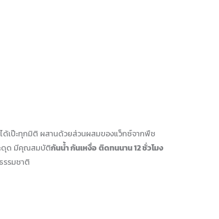
ได้เป๊ะทุกมิติ ผสานด้วยส่วนผสมของแว็กซ์จากพืช
ะดุด มีคุณสมบัติ
กันน้ำ กันเหงื่อ
ติดทนนาน 12 ชั่วโมง
็นธรรมชาติ