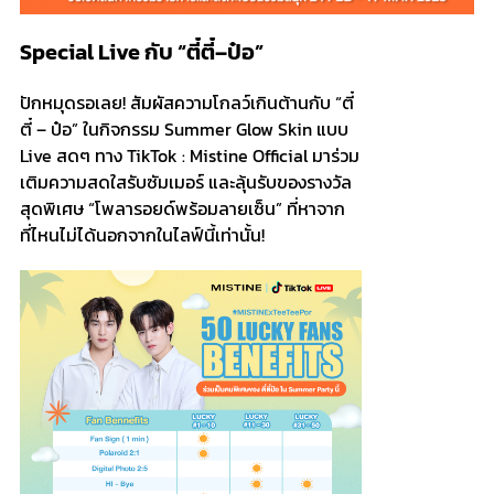
Special Live กับ “ตี๋ตี๋–ป๋อ”
ปักหมุดรอเลย! สัมผัสความโกลว์เกินต้านกับ “ตี๋
ตี๋ – ป๋อ” ในกิจกรรม Summer Glow Skin แบบ
Live สดๆ ทาง TikTok :
Mistine Official
มาร่วม
เติมความสดใสรับซัมเมอร์ และลุ้นรับของรางวัล
สุดพิเศษ “โพลารอยด์พร้อมลายเซ็น” ที่หาจาก
ที่ไหนไม่ได้นอกจากในไลฟ์นี้เท่านั้น!