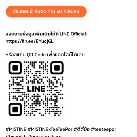
ช้อปตอนนี้! ลุ้นติด 1 ใน 50 คนพิเศษ
สอบถามข้อมูลเพิ่มเติมได้ที่
LINE Official:
https://lin.ee/EYucjGL
หรือสแกน QR Code เพื่อแอดไลน์ได้เลย
#MISTINE #MISTINExTeeTeePor #ตี๋ตี๋ป๋อ #teeteepor
#twnpich #porsuppakarn