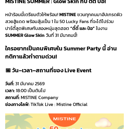
MISTINE SUMMER : Glow Skin กับ ตี๋ตี๋ ป๋อ!
หน้าร้อนนี้เตรียมตัวให้พร้อม!
MISTINE
ชวนทุกคนมาอัปเกรดผิว
สวยสู้แดด พร้อมลุ้นเป็น 1 ใน 50 Lucky Fans ที่จะได้ไปร่วม
ปาร์ตี้สุดพิเศษกับสองหนุ่มสุดฮอต
“ตี๋ตี๋ และ ป๋อ”
ในงาน
SUMMER Glow Skin
วันที่ 31 มีนาคมนี้!
ใครอยากเป็นคนพิเศษใน Summer Party นี้ อ่าน
กติกาแล้วทำตามด่วน!
📅 วัน–เวลา–สถานที่ของ Live Event
วันที่:
31 มีนาคม 2569
เวลา:
18:00 เป็นต้นไป
สถานที่:
MISTINE Company
ช่องทางไลฟ์:
TikTok Live :
Mistine Official