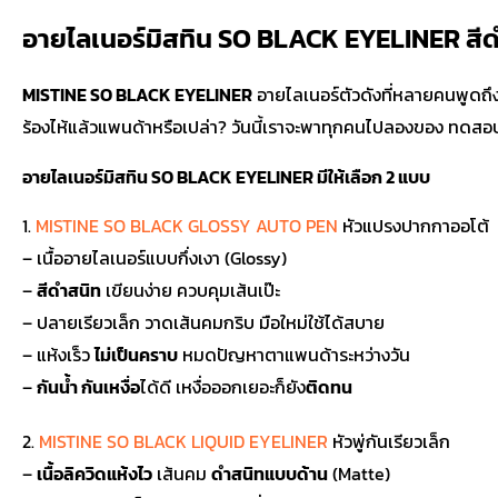
อายไลเนอร์มิสทิน SO BLACK EYELINER สีด
MISTINE SO BLACK EYELINER
อายไลเนอร์ตัวดังที่หลายคนพูดถึง
ร้องไห้แล้วแพนด้าหรือเปล่า? วันนี้เราจะพาทุกคนไปลองของ ทดส
อายไลเนอร์มิสทิน SO BLACK EYELINER มีให้เลือก 2 แบบ
1.
MISTINE SO BLACK GLOSSY AUTO PEN
หัวแปรงปากกาออโต้
– เนื้ออายไลเนอร์แบบกึ่งเงา (Glossy)
–
สีดำสนิท
เขียนง่าย ควบคุมเส้นเป๊ะ
– ปลายเรียวเล็ก วาดเส้นคมกริบ มือใหม่ใช้ได้สบาย
– แห้งเร็ว
ไม่เป็นคราบ
หมดปัญหาตาแพนด้าระหว่างวัน
–
กันน้ำ กันเหงื่อ
ได้ดี เหงื่อออกเยอะก็ยัง
ติดทน
2.
MISTINE SO BLACK LIQUID EYELINER
หัวพู่กันเรียวเล็ก
–
เนื้อลิควิดแห้งไว
เส้นคม
ดำสนิทแบบด้าน
(Matte)