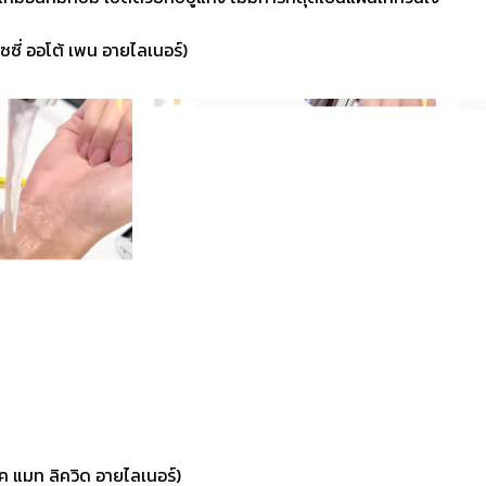
ซซี่ ออโต้ เพน อายไลเนอร์)
็ค แมท ลิควิด อายไลเนอร์)