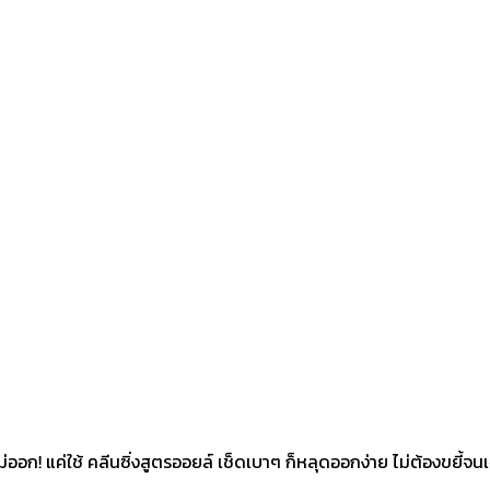
างไม่ออก! แค่ใช้ คลีนซิ่งสูตรออยล์ เช็ดเบาๆ ก็หลุดออกง่าย ไม่ต้องขยี้จน