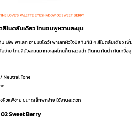
TINE LOVE’S PALETTE EYESHADOW 02 SWEET BERRY
ีในตลับเดียว โทนชมพูหวานละมุน
 พาเลท อายแชโดว์) พาเลทหัวใจมิสทินที่มี 4 สีในตลับเดียว เพิ่มมิติ
ี่ยง่าย โทนสีนัวละมุนมากจะลุคไหนก็ตาสวยฉ่ำ ติดทน กันน้ำ กันเหงื่อส
 / Neutral Tone
one
ถึงผิวแพ้ง่าย ขนาดเล็กพกง่าย ใช้งานสะดวก
 02 Sweet Berry