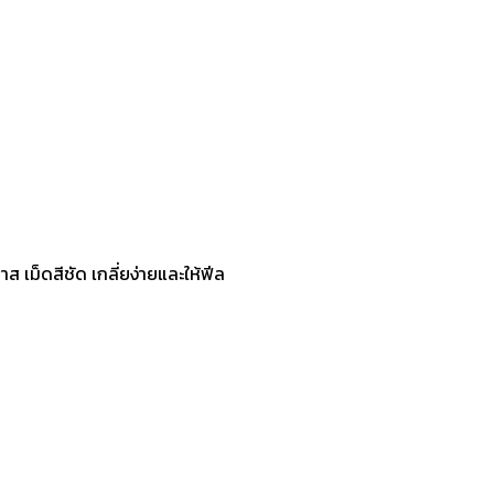
ส เม็ดสีชัด เกลี่ยง่ายและให้ฟีล