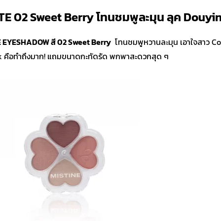
E 02 Sweet Berry โทนชมพูละมุน ลุค Douyin 
TE EYESHADOW
สี 02 Sweet Berry
โทนชมพูหวานละมุน เอาใจสาว Coo
ook คือทำถึงมาก! แถมขนาดกะทัดรัด พกพาสะดวกสุด ๆ