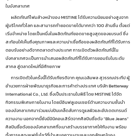
ในบังกลาเทศ
ผลิตภัณฑ์โฟมล้างหน้าของ MISTINE ได้รับความนิยมอย่างสูงจาก
ผู้บริโภคทั่วโลก และสามารถทำยอดขายได้มากกว่า 100 ล้านชิ้น ตั้งแต่
เริ่มจำหน่าย โดยเป็นหนึ่งในผลิตภัณฑ์ยอดขายสูงสุดของแบรนด์ ซึ่ง
สะท้อนให้เห็นถึงคุณภาพและความน่าเชื่อถือของผลิตภัณฑ์ที่ได้รับการ
ตอบรับอย่างดีจากตลาดต่างประเทศ การเปิดตัวผลิตภัณฑ์นี้ใน
บังกลาเทศจะเป็นการนำเสนอผลิตภัณฑ์ที่ได้รับการยอมรับในระดับ
สากล สู่ตลาดใหม่ที่มีศักยภาพ
การเปิดตัวในครั้งนี้ได้รับเกียรติจาก คุณเฉลิมพล สุวรรณประทีป ผู้
อำนวยการฝ่ายพัฒนาธุรกิจและการค้าต่างประเทศ บริษัท Betterway
International Co., Ltd. ซึ่งเป็นประธานในพิธี โดย MISTINE ได้จัด
กิจกรรมพิเศษภายในงาน โดยมีอินฟลูเอนเซอร์ด้านความงามชั้นนำ
ของบังกลาเทศมาร่วมแบ่งปันเคล็ดลับการดูแลผิวและอัปเดตเทรนด์
ความงาม นอกจากนี้ยังมีมินิคอนเสิร์ตจากศิลปินชื่อดัง “Blue Jeans”
ศิลปินชื่อดังของบังกลาเทศที่จะมาสร้างบรรยากาศให้กับงาน พร้อม
ทั้งการแสดงแฟชั่นโชว์ที่นำเสนอความงามและเอกลักษณ์ของ