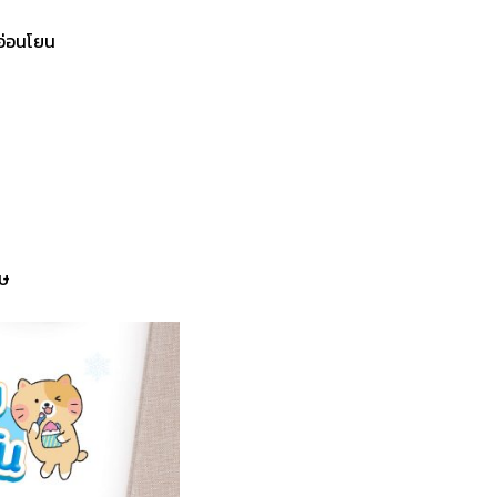
อ่อนโยน
ศษ