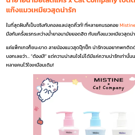
แก๊งแมวเหมียวสุดน่ารัก
ในที่สุดฝันก็เป็นจริงกับคอลแลปสุดคิ้วท์! ที่หลายคนรอคอย
Mistin
มือกันครั้งแรกระหว่างน้ำยาอนามัยยอดฮิต กับแก๊งแมวเหมียวสุดน่าร
แค่แพ็กเกจก็ชนะขาด ลายน้องแมวสุดปุ๊กปิ๊ก น่ารักจนอยากพกต
บอกเลยว่า… “ต้องมี!”
แต่ความน่าสนใจไม่ได้มีแค่ความน่ารักเท่านั้น
หลายคนไว้ใจเหมือนเดิม!