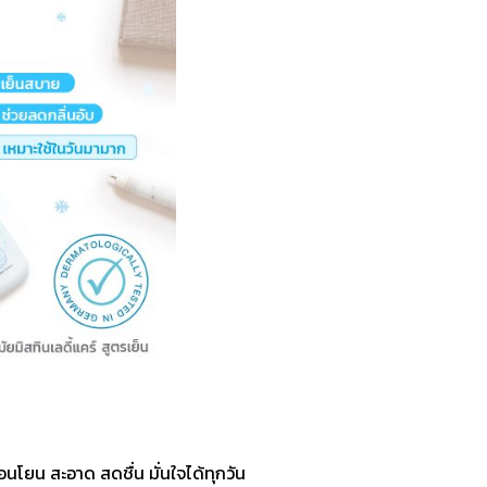
อนโยน สะอาด สดชื่น มั่นใจได้ทุกวัน