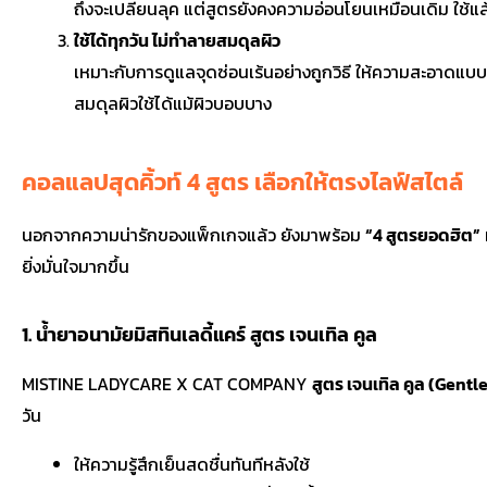
ถึงจะเปลี่ยนลุค แต่สูตรยังคงความอ่อนโยนเหมือนเดิม ใช้แล้
ใช้ได้ทุกวัน ไม่ทำลายสมดุลผิว
เหมาะกับการดูแลจุดซ่อนเร้นอย่างถูกวิธี ให้ความสะอาดแบ
สมดุลผิวใช้ได้แม้ผิวบอบบาง
คอลแลปสุดคิ้วท์ 4 สูตร เลือกให้ตรงไลฟ์สไตล์
นอกจากความน่ารักของแพ็กเกจแล้ว ยังมาพร้อม
“4 สูตรยอดฮิต”
ยิ่งมั่นใจมากขึ้น
1. น้ำยาอนามัยมิสทินเลดี้แคร์ สูตร เจนเทิล คูล
MISTINE LADYCARE X CAT COMPANY
สูตร เจนเทิล คูล (Gentl
วัน
ให้ความรู้สึกเย็นสดชื่นทันทีหลังใช้