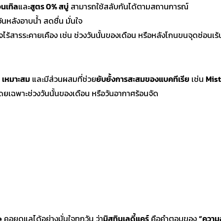
จนเทิล
และ
สูตร 0% สบู่
สามารถใช้สลับกันได้ตามสถานการณ์
หลังอาบน้ำ สดชื่น มั่นใจ
ไร้สารระคายเคือง เช่น ช่วงวันนั้นของเดือน หรือหลังโกนขนจุดซ่อนเร้
pH เหมาะสม
และมีส่วนผสมที่ช่วย
ยับยั้งการสะสมของแบคทีเรีย
เช่น
Mis
ดยเฉพาะช่วงวันนั้นของเดือน หรือวันอากาศร้อนจัด
e
คอยดูแลได้อย่างมั่นใจทุกวัน ว่า
มิสทินเลดี้แคร์
คือคำตอบของ
“ความ