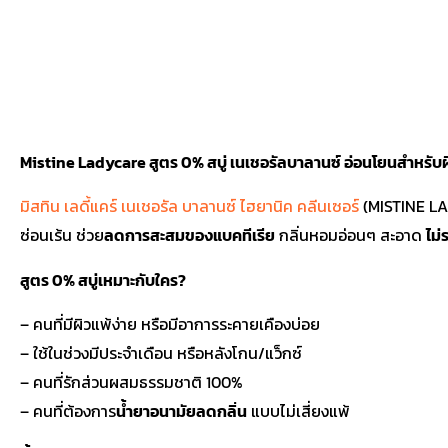
Mistine Ladycare สูตร 0% สบู่ เนเชอรัลบาลานซ์ อ่อนโยนสำหรับผ
มิสทิน เลดี้แคร์ เนเชอรัล บาลานซ์ ไฮยานิค คลีนเซอร์
(MISTINE L
ซ่อนเร้น ช่วย
ลดการสะสมของแบคทีเรีย
กลิ่นหอมอ่อนๆ สะอาด
ไม่
สูตร 0% สบู่เหมาะกับใคร?
– คนที่มีผิวแพ้ง่าย หรือมีอาการระคายเคืองบ่อย
– ใช้ในช่วงมีประจำเดือน หรือหลังโกน/แว็กซ์
– คนที่รักส่วนผสมธรรมชาติ 100%
– คนที่ต้องการ
น้ำยาอนามัยลดกลิ่น
แบบไม่เสี่ยงแพ้