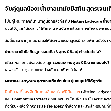
จับคู่ดูแลน้อง! น้ำยาอนามัยมิสทิน สูตรเจนเทิ
ไม่มีคู่ไหน “คลิกกัน” เท่าคู่นี้อีกแล้วค่ะ! กับ
Mistine Ladycare น้ำยา
ขวดไว้ดูแล “น้องสาว” ให้สะอาด สดชื่น และไม่ระคายเคือง บอกเลยว
วันนี้เราจะพาทุกคนมาส่องให้ชัดๆ ว่าแต่ละสูตรมีความพิเศษยังไง เหม
น้ำยาอนามัยมิสทิน สูตรเจนเทิล & สูตร 0% สบู่ ต่างกันยังไง?
เชื่อว่าหลายคนยังสงสัยว่า
สูตรเจนเทิล กับ สูตร 0% ต่างกันยังไง?
เฉพาะตัว มาดูความแตกต่างกันแบบชัดๆ ได้เลย!
Mistine Ladycare สูตรเจนเทิล อ่อนโยน นุ่มละมุน ใช้ได้ทุกวัน
มิสทิน เลดี้แคร์ อินทิเมท คลีนเซอร์ เฟมินิน วอช
(Mistine Ladycar
และ
Chamomile Extract
ช่วยปลอบประโลมผิว และมี
Lactic Aci
ทั้งก่อน-หลังทำกิจกรรม หรือหลังออกกำลังกาย เหมาะสำหรับคนที่ต