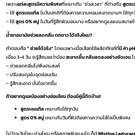
เพราะ
แต่ละสูตรมีความพิเศษ
ที่เหมาะกับ “ช่วงเวลา” ที่ต่างกัน
สูตรเ
– ใช้
สูตรเจนเทิล
ในวันปกติที่ต้องการความหอมสะอาดนานๆ ใช้ทุกวัน
– ใช้
สูตร 0% สบู่
ในวันที่รู้สึกผิวบอบบาง หรืออยากดูแลแบบสบายใจ
น้ำยาอนามัยช่วยลดกลิ่น ตกขาว ได้จริงไหม?
คำตอบคือ
“ ช่วยได้จริง”
โดยเฉพาะเมื่อเลือกใช้ผลิตภัณฑ์ที่
มี ค่า 
เนื่อง 3-4 วัน จะรู้สึกเลยว่าน้อง
สะอาดขึ้น กลิ่นลดลงอย่างชัดเจน
โ
– ช่วยลดกลิ่นไม่พึงประสงค์
– ปรับสมดุลในจุดซ่อนเร้น
– รู้สึกสะอาด มั่นใจมากขึ้น
ถ้าอยากดูแลน้องอย่างอ่อนโยน ต้องมีคู่นี้ติดบ้าน!
สูตรเจนเทิล
เหมาะกับใช้ทุกวัน
สูตร 0% สบู่
เหมาะกับวันที่ผิวต้องการความใส่ใจเป็นพิเศษ
ไม่ว่าจะวันไหน ช่วงไหน หรือสภาพผิวแบบใด ก็มี
Mistine Ladycar