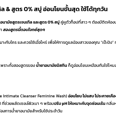
ล & สูตร 0% สบู่ อ่อนโยนขั้นสุด ใช้ได้ทุกวัน
อนามัยสูตรเจนเทิล และสูตร 0% สบู่
คู่หูตัวท็อปที่สาว ๆ ต้องมีติดห้อง
่า
สองสูตรนี้ตอบโจทย์สุดๆ
าะกับใคร และควรใช้เมื่อไหร่ เพื่อให้การดูแลน้องสาวของคุณ “เป๊ะปัง” ท
เพราะทั้งสองสูตรของ
น้ำยาอนามัยมิสทิน
ก็ดูอ่อนโยนเหมือนกันใช่ไหมล
e Intimate Cleanser Feminine Wash)
อ่อนโยน ไม่แสบ ไม่ระคายเคือ
d
ที่ช่วยผลัดเซลล์ผิวเบา ๆ พร้อม
ปรับ pH ให้เหมาะกับจุดซ่อนเร้น
กลิ่น
้องการน้ำยาอนามัยสำหรับใช้ประจำวัน