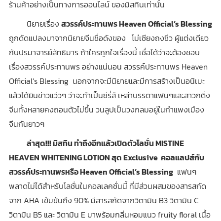
ร้านค้าอย่างเป็นทางการออนไลน์ ของมิสทินเท่านั้น
นิยายเรื่อง
สวรรค์ประทานพร Heaven Official’s Blessing
ถูกดัดแปลงมาจากนิยายจีนชื่อดังของ โม่เซียงถงซิ่ว ผู้แต่งเดียว
กับปรมาจารย์ลัทธิมาร ถ้าใครถูกใจเรื่องนี้ เชื่อได้ว่าจะต้องชอบ
เรื่องสวรรค์ประทานพร อย่างแน่นอน สวรรค์ประทานพร Heaven
Official’s Blessing นอกจากจะมีนิยายและมีการสร้างเป็นอนิเมะ
แล้วได้ยินข่าวแว่วๆ ว่าจะทำเป็นซีรี่ส์ เหล่าบรรดาแฟนๆและสาวกติ่ง
จีนทั้งหลายคงถอนตัวไม่ขึ้น วนลูปเป็นวงกลมอยู่ในกำแพงเมือง
จีนกันยาวๆ
ล่าสุด!!! มิสทิน ทำถึงอีกแล้วเปิดตัวโลชั่น MISTINE
HEAVEN WHITENING LOTION สุด Exclusive คอลแลปส์กับ
สวรรค์ประทานพรหรือ Heaven Official’s Blessing
แฟนๆ
พลาดไม่ได้สำหรับโลชั่นในคอลเลคชั่นนี้ ที่มีส่วนผสมของสารสกัด
จาก AHA เข้มข้นถึง 90% มีสารสกัดจากวิตามิน B3 วิตามิน C
วิตามิน B5 และ วิตามิน E มาพร้อมกลิ่นหอมแนว fruity floral เนื้อ