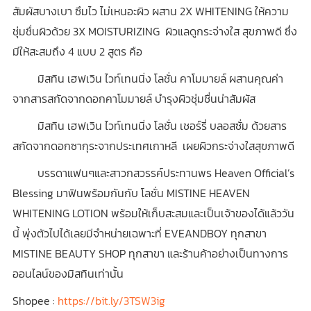
สัมผัสบางเบา ซึมไว ไม่เหนอะผิว ผสาน 2X WHITENING ให้ความ
ชุ่มชื่นผิวด้วย 3X MOISTURIZING ผิวแลดูกระจ่างใส สุขภาพดี ซึ่ง
มีให้สะสมถึง 4 แบบ 2 สูตร คือ
มิสทิน เฮฟเวิน ไวท์เทนนิ่ง โลชั่น คาโมมายล์ ผสานคุณค่า
จากสารสกัดจากดอกคาโมมายล์ บำรุงผิวชุ่มชื่นน่าสัมผัส
มิสทิน เฮฟเวิน ไวท์เทนนิ่ง โลชั่น เชอร์รี่ บลอสซั่ม ด้วยสาร
สกัดจากดอกซากุระจากประเทศเกาหลี เผยผิวกระจ่างใสสุขภาพดี
บรรดาแฟนๆและสาวกสวรรค์ประทานพร Heaven Official’s
Blessing มาฟินพร้อมกันกับ โลชั่น MISTINE HEAVEN
WHITENING LOTION พร้อมให้เก็บสะสมและเป็นเจ้าของได้แล้ววัน
นี้ พุ่งตัวไปได้เลยมีจำหน่ายเฉพาะที่ EVEANDBOY ทุกสาขา
MISTINE BEAUTY SHOP ทุกสาขา และร้านค้าอย่างเป็นทางการ
ออนไลน์ของมิสทินเท่านั้น
Shopee :
https://bit.ly/3TSW3ig