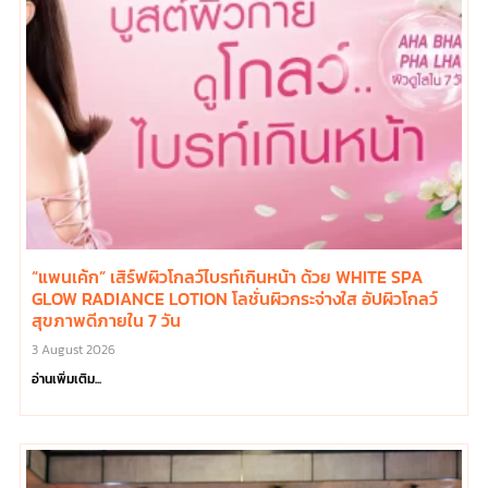
“แพนเค้ก” เสิร์ฟผิวโกลว์ไบรท์เกินหน้า ด้วย WHITE SPA
GLOW RADIANCE LOTION โลชั่นผิวกระจ่างใส อัปผิวโกลว์
สุขภาพดีภายใน 7 วัน
3 August 2026
อ่านเพิ่มเติม...