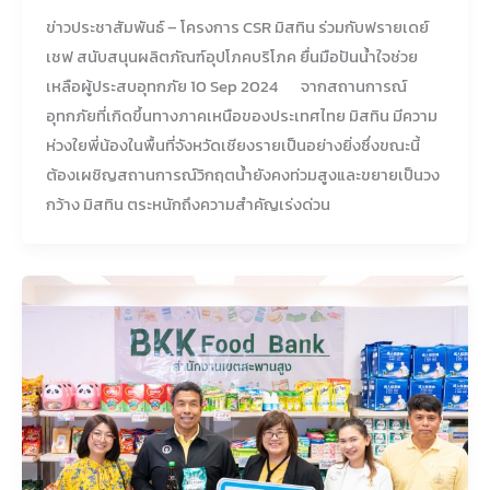
ข่าวประชาสัมพันธ์ – โครงการ CSR มิสทิน ร่วมกับฟรายเดย์
เชฟ สนับสนุนผลิตภัณฑ์อุปโภคบริโภค ยื่นมือปันน้ำใจช่วย
เหลือผู้ประสบอุทกภัย 10 Sep 2024 จากสถานการณ์
อุทกภัยที่เกิดขึ้นทางภาคเหนือของประเทศไทย มิสทิน มีความ
ห่วงใยพี่น้องในพื้นที่จังหวัดเชียงรายเป็นอย่างยิ่งซึ่งขณะนี้
ต้องเผชิญสถานการณ์วิกฤตน้ำยังคงท่วมสูงและขยายเป็นวง
กว้าง มิสทิน ตระหนักถึงความสำคัญเร่งด่วน