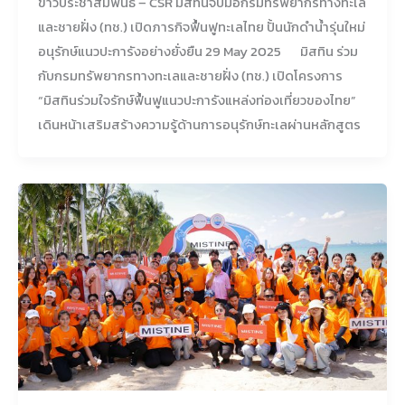
ข่าวประชาสัมพันธ์ – CSR มิสทินจับมือกรมทรัพยากรทางทะเล
และชายฝั่ง (ทช.) เปิดภารกิจฟื้นฟูทะเลไทย ปั้นนักดำน้ำรุ่นใหม่
อนุรักษ์แนวปะการังอย่างยั่งยืน 29 May 2025 มิสทิน ร่วม
กับกรมทรัพยากรทางทะเลและชายฝั่ง (ทช.) เปิดโครงการ
“มิสทินร่วมใจรักษ์ฟื้นฟูแนวปะการังแหล่งท่องเที่ยวของไทย”
เดินหน้าเสริมสร้างความรู้ด้านการอนุรักษ์ทะเลผ่านหลักสูตร