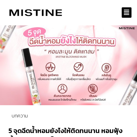
Skip
to
content
บทความ
5 จุดฉีดน้ำหอมยังไงให้ติดทนนาน หอมฟุ้ง