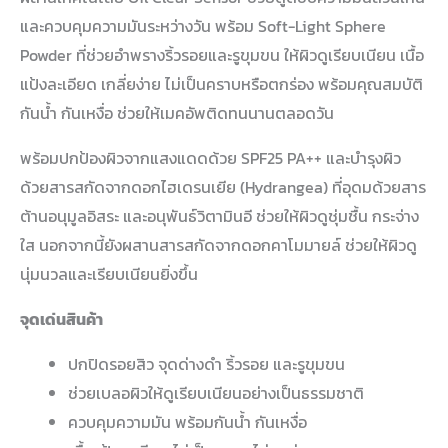
และควบคุมความมันระหว่างวัน พร้อม Soft-Light Sphere
Powder ที่ช่วยอำพรางริ้วรอยและรูขุมขน ให้ผิวดูเรียบเนียน เนื้อ
แป้งละเอียด เกลี่ยง่าย ไม่เป็นคราบหรือตกร่อง พร้อมคุณสมบัติ
กันน้ำ กันเหงื่อ ช่วยให้เมคอัพติดทนนานตลอดวัน
พร้อมปกป้องผิวจากแสงแดดด้วย SPF25 PA++ และบำรุงผิว
ด้วยสารสกัดจากดอกไฮเดรนเยีย (Hydrangea) ที่อุดมด้วยสาร
ต้านอนุมูลอิสระ และอนุพันธ์วิตามินอี ช่วยให้ผิวดูชุ่มชื้น กระจ่าง
ใส นอกจากนี้ยังผสานสารสกัดจากดอกคาโมมายล์ ช่วยให้ผิวดู
นุ่มนวลและเรียบเนียนยิ่งขึ้น
จุดเด่นสินค้า
ปกปิดรอยสิว จุดด่างดำ ริ้วรอย และรูขุมขน
ช่วยเบลอผิวให้ดูเรียบเนียนอย่างเป็นธรรมชาติ
ควบคุมความมัน พร้อมกันน้ำ กันเหงื่อ